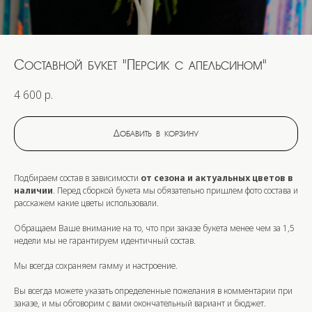
Составной букет "Персик с апельсином"
4 600
р.
Добавить в корзину
Подбираем состав в зависимости
от сезона и актуальных цветов в
наличии
. Перед сборкой букета мы обязательно пришлем фото состава и
расскажем какие цветы использовали.
Обращаем Ваше внимание на то, что при заказе букета
менее чем за 1,5
недели
мы не гарантируем идентичный состав.
Мы всегда сохраняем гамму и настроение.
Вы всегда можете указать определенные пожелания в комментарии при
заказе, и мы обговорим с вами окончательный вариант и бюджет.