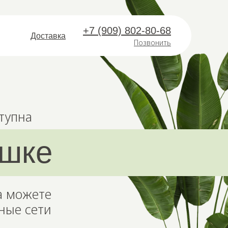
+7 (909) 802-80-68
Доставка
Позвонить
тупна
ршке
а можете
ные сети