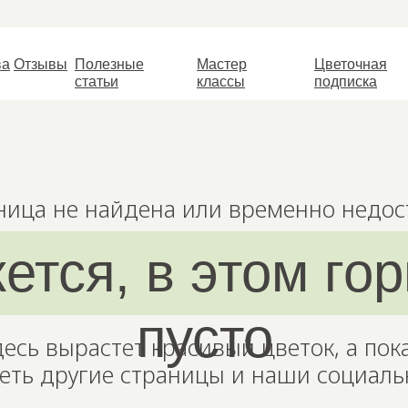
ва
Отзывы
Полезные
Мастер
Цветочная
статьи
классы
подписка
ница не найдена или временно недос
ется, в этом го
пусто
десь вырастет красивый цветок, а пок
еть другие страницы и наши социаль