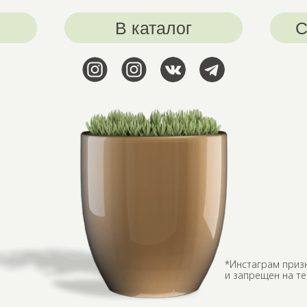
В каталог
С
*Инстаграм приз
и запрещен на т